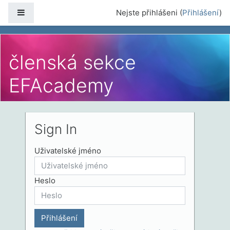
Přejít k hlavnímu obsahu
Boční panel
Nejste přihlášeni (
Přihlášení
)
členská sekce
EFAcademy
Sign In
Uživatelské jméno
Heslo
Přihlášení