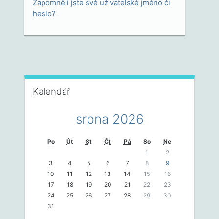
Zapomněli jste své uživatelské jméno či
heslo?
Přeskočit: Kalendář
Kalendář
srpna 2026
Po
Út
St
Čt
Pá
So
Ne
1
2
3
4
5
6
7
8
9
10
11
12
13
14
15
16
17
18
19
20
21
22
23
24
25
26
27
28
29
30
31