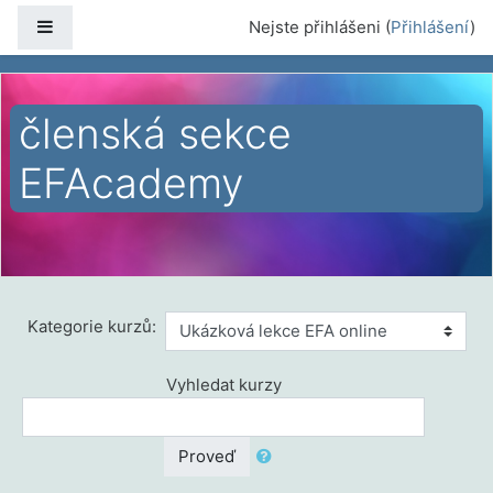
Přejít k hlavnímu obsahu
Boční panel
Nejste přihlášeni (
Přihlášení
)
členská sekce
EFAcademy
Titulní stránka
Kurzy
Ukázková lekce EFA online
Kategorie kurzů:
Vyhledat kurzy
Proveď