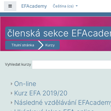
Přejít k hlavnímu obsahu
EFAcademy
Boční panel
Čeština ‎(cs)‎
členská sekce EFAcad
Titulní stránka
Kurzy
Vyhledat kurzy
On-line
Kurz EFA 2019/20
Následné vzdělávání EFAcadem