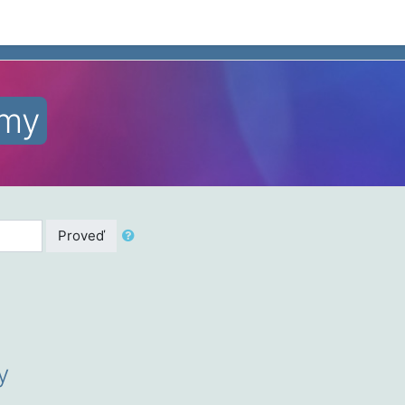
emy
Proveď
y