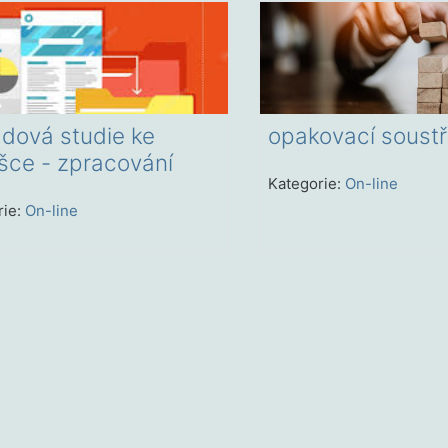
adová studie ke
opakovací soust
šce - zpracování
Kategorie:
On-line
rie:
On-line