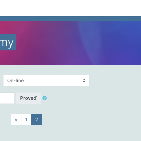
emy
:
Proveď
Předchozí
(aktuální)
«
1
2