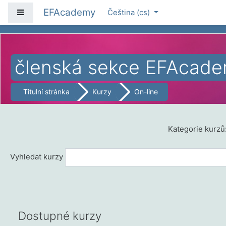
Přejít k hlavnímu obsahu
EFAcademy
Boční panel
Čeština ‎(cs)‎
členská sekce EFAcad
Titulní stránka
Kurzy
On-line
Kategorie kurzů
Vyhledat kurzy
Dostupné kurzy